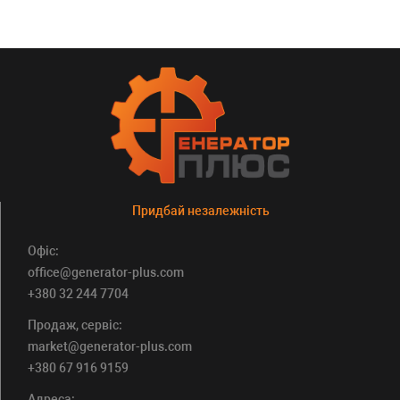
Придбай незалежність
Офіс:
office@generator-plus.com
+380 32 244 7704
Продаж, сервіс:
market@generator-plus.com
+380 67 916 9159
Адреса: